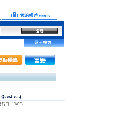
uest ver.)
: 10/05)