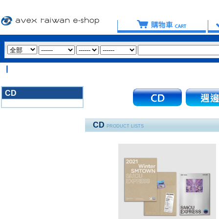
【重
CD
3020
CD
PRODUCT LISTS