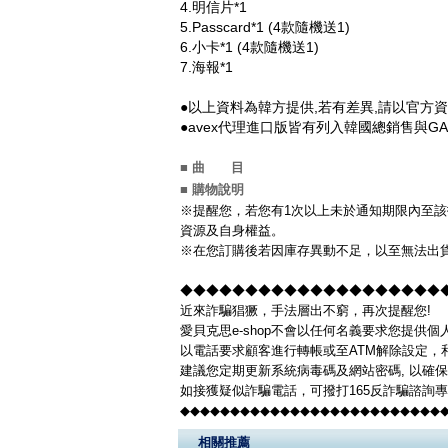
4.明信片*1
5.Passcard*1
(4款隨機送1)
6.小卡*1 (4款隨機送1)
7.海報*1
●以上資料為韓方提供,若有差異,請以官方
●avex代理進口版皆有列入韓國總銷售與G
■ 曲 目
■ 購物說明
※提醒您，若您有1次以上未於通知期限內至該
資源及自身權益。
※在您訂購後若因庫存異動不足，以至無法出貨
◆◆◆◆◆◆◆◆◆◆◆◆◆◆◆◆◆◆◆◆◆◆
近來詐騙猖獗，手法層出不窮，再次提醒您!
愛貝克思e-shop不會以任何名義要求您提供
以電話要求顧客進行轉帳或至ATM解除設定，
建議您定期更新系統病毒碼及網站密碼, 以確
如接獲疑似詐騙電話，可撥打165反詐騙諮詢
◆◆◆◆◆◆◆◆◆◆◆◆◆◆◆◆◆◆◆◆◆◆◆◆◆◆
相關推薦