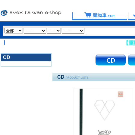
【重要提
CD
3020
CD
PRODUCT LISTS