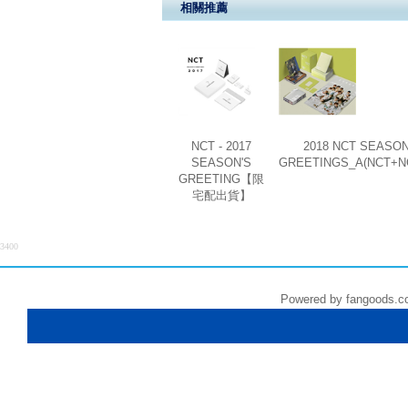
相關推薦
NCT - 2017
2018 NCT SEASON
SEASON'S
GREETINGS_A(NCT+N
GREETING【限
宅配出貨】
3400
Powered by fangoods.c